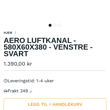
HJEM
/
AERO LUFTKANAL -
580X60X380 - VENSTRE -
SVART
Vanlig
1.390,00 kr
pris
Leveringstid: 1-4 uker
Frakt 249 ,-
LEGG TIL I HANDLEKURV
L