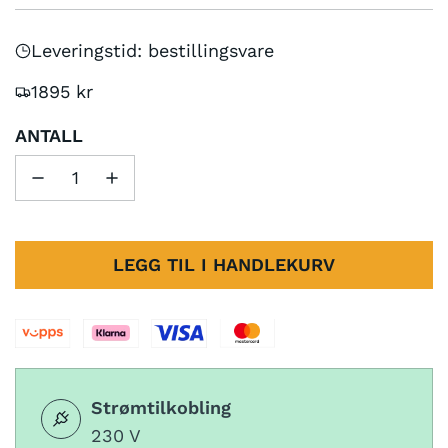
Leveringstid: bestillingsvare
1895 kr
ANTALL
LEGG TIL I HANDLEKURV
L
A
S
T
E
Strømtilkobling
R
230 V
.