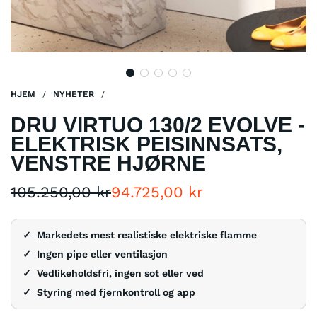
HJEM
/
NYHETER
/
DRU VIRTUO 130/2 EVOLVE -
ELEKTRISK PEISINNSATS,
VENSTRE HJØRNE
Salgspris
Vanlig
105.250,00 kr
94.725,00 kr
pris
Markedets mest realistiske elektriske flamme
Ingen pipe eller ventilasjon
Vedlikeholdsfri, ingen sot eller ved
Styring med fjernkontroll og app