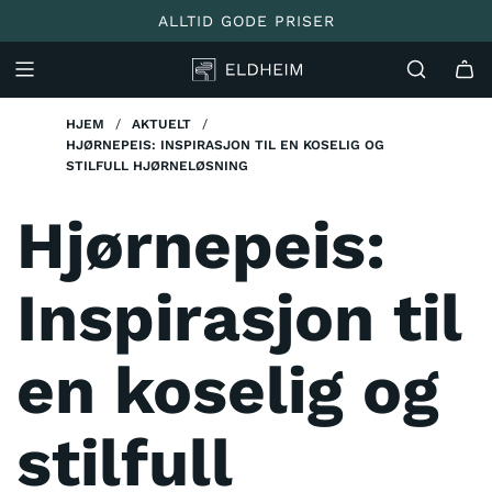
ALLTID GODE PRISER
HJEM
/
AKTUELT
/
HJØRNEPEIS: INSPIRASJON TIL EN KOSELIG OG
STILFULL HJØRNELØSNING
Hjørnepeis:
Inspirasjon til
en koselig og
stilfull